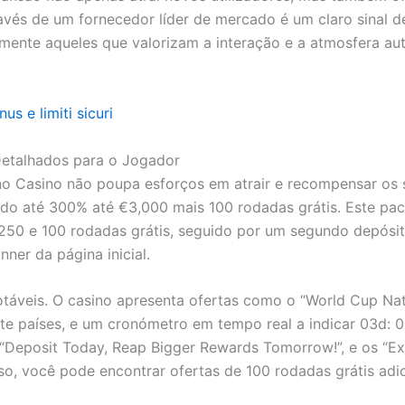
avés de um fornecedor líder de mercado é um claro sinal d
mente aqueles que valorizam a interação e a atmosfera aut
s e limiti sicuri
etalhados para o Jogador
o Casino não poupa esforços em atrair e recompensar os s
do até 300% até €3,000 mais 100 rodadas grátis. Este pac
250 e 100 rodadas grátis, seguido por um segundo depósit
nner da página inicial.
táveis. O casino apresenta ofertas como o “World Cup Na
ete países, e um cronómetro em tempo real a indicar 03d:
“Deposit Today, Reap Bigger Rewards Tomorrow!”, e os “Ex
o, você pode encontrar ofertas de 100 rodadas grátis adic