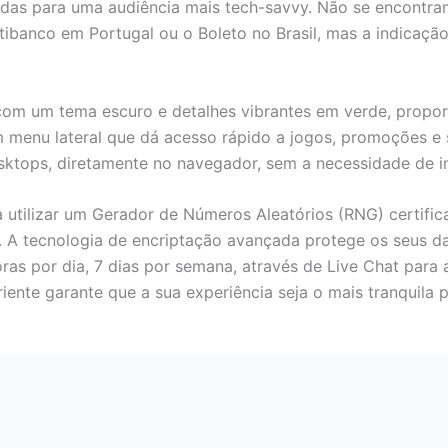
as para uma audiência mais tech-savvy. Não se encontram 
ibanco em Portugal ou o Boleto no Brasil, mas a indicaçã
om um tema escuro e detalhes vibrantes em verde, proporc
m menu lateral que dá acesso rápido a jogos, promoções e 
ktops, diretamente no navegador, sem a necessidade de ins
 utilizar um Gerador de Números Aleatórios (RNG) certific
. A tecnologia de encriptação avançada protege os seus d
ras por dia, 7 dias por semana, através de Live Chat para 
nte garante que a sua experiência seja o mais tranquila p