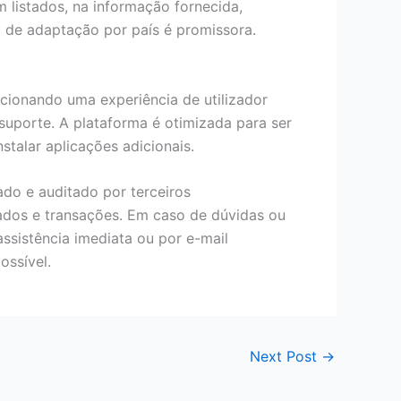
listados, na informação fornecida,
o de adaptação por país é promissora.
ionando uma experiência de utilizador
suporte. A plataforma é otimizada para ser
talar aplicações adicionais.
ado e auditado por terceiros
ados e transações. Em caso de dúvidas ou
assistência imediata ou por e-mail
ossível.
Next Post
→