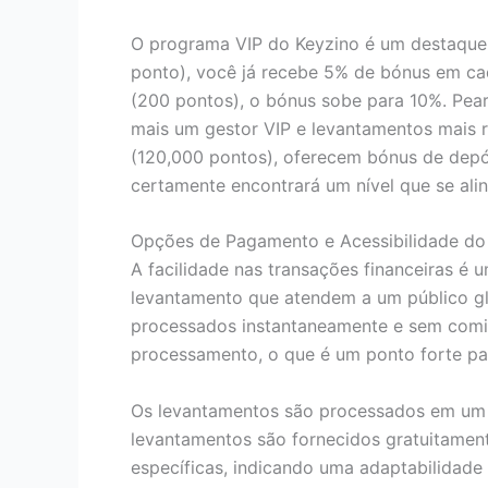
O programa VIP do Keyzino é um destaque, 
ponto), você já recebe 5% de bónus em ca
(200 pontos), o bónus sobe para 10%. Pear
mais um gestor VIP e levantamentos mais r
(120,000 pontos), oferecem bónus de depós
certamente encontrará um nível que se alin
Opções de Pagamento e Acessibilidade do 
A facilidade nas transações financeiras é
levantamento que atendem a um público glo
processados instantaneamente e sem comis
processamento, o que é um ponto forte par
Os levantamentos são processados em um d
levantamentos são fornecidos gratuitamen
específicas, indicando uma adaptabilidade