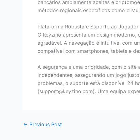
bancários amplamente aceites e criptomoed
métodos regionais específicos como o Mult
Plataforma Robusta e Suporte ao Jogador
O Keyzino apresenta um design moderno, c
agradável. A navegação é intuitiva, com u
compatível com smartphones, tablets e des
A segurança é uma prioridade, com o site a
independentes, assegurando um jogo justo
problemas, o suporte está disponível 24 ho
(support@keyzino.com). Uma equipa experie
←
Previous Post