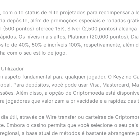
com oito status de elite projetados para recompensar a l
da depósito, além de promoções especiais e rodadas gráti
l (500 pontos) oferece 15%, Silver (2,500 pontos) alcanç
ápidos. Os níveis mais altos, Platinum (20,000 pontos), 
ito de 40%, 50% e incríveis 100%, respetivamente, além d
ha com o seu estilo de jogo.
Utilizador
 um aspeto fundamental para qualquer jogador. O Keyzino 
bal. Para depósitos, você pode usar Visa, Mastercard, Ma
sões. Além disso, a opção de Criptomoeda está disponív
a jogadores que valorizam a privacidade e a rapidez das t
ia útil, através de Wire transfer ou carteiras de Cripto
te. Embora o casino permita que você selecione o seu paí
 regional, a base atual de métodos é bastante abrangente