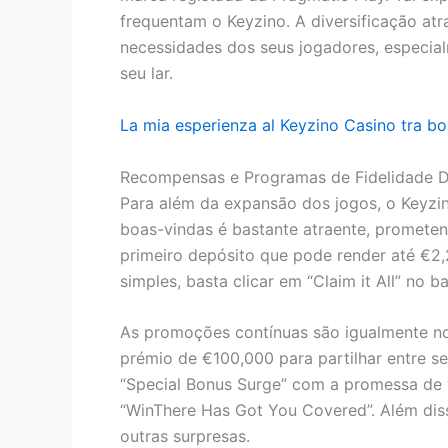
frequentam o Keyzino. A diversificação atr
necessidades dos seus jogadores, especial
seu lar.
La mia esperienza al Keyzino Casino tra bonu
Recompensas e Programas de Fidelidade D
Para além da expansão dos jogos, o Keyzin
boas-vindas é bastante atraente, prometen
primeiro depósito que pode render até €2,
simples, basta clicar em “Claim it All” no ba
As promoções contínuas são igualmente no
prémio de €100,000 para partilhar entre s
“Special Bonus Surge” com a promessa de 
“WinThere Has Got You Covered”. Além diss
outras surpresas.