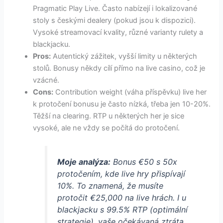
Pragmatic Play Live. Často nabízejí i lokalizované
stoly s českými dealery (pokud jsou k dispozici).
Vysoké streamovací kvality, různé varianty rulety a
blackjacku.
Pros:
Autentický zážitek, vyšší limity u některých
stolů. Bonusy někdy cílí přímo na live casino, což je
vzácné.
Cons:
Contribution weight (váha příspěvku) live her
k protočení bonusu je často nízká, třeba jen 10-20%.
Těžší na clearing. RTP u některých her je sice
vysoké, ale ne vždy se počítá do protočení.
Moje analýza:
Bonus €50 s 50x
protočením, kde live hry přispívají
10%. To znamená, že musíte
protočit €25,000 na live hrách. I u
blackjacku s 99.5% RTP (optimální
strategie), vaše očekávaná ztráta