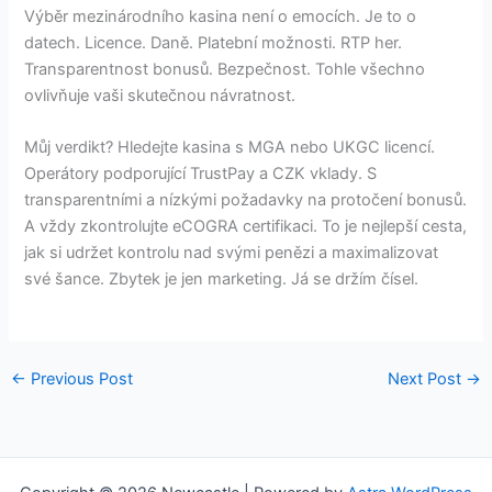
Výběr mezinárodního kasina není o emocích. Je to o
datech. Licence. Daně. Platební možnosti. RTP her.
Transparentnost bonusů. Bezpečnost. Tohle všechno
ovlivňuje vaši skutečnou návratnost.
Můj verdikt? Hledejte kasina s MGA nebo UKGC licencí.
Operátory podporující TrustPay a CZK vklady. S
transparentními a nízkými požadavky na protočení bonusů.
A vždy zkontrolujte eCOGRA certifikaci. To je nejlepší cesta,
jak si udržet kontrolu nad svými penězi a maximalizovat
své šance. Zbytek je jen marketing. Já se držím čísel.
←
Previous Post
Next Post
→