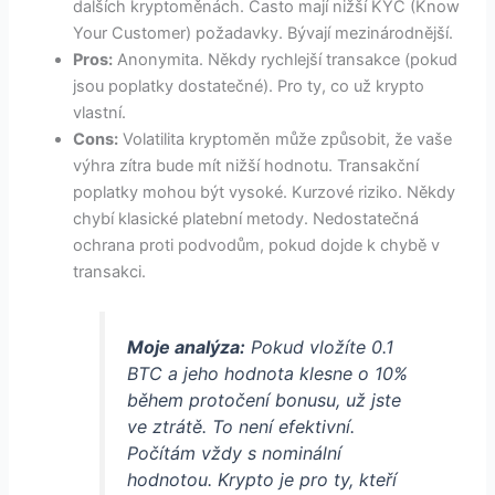
dalších kryptoměnách. Často mají nižší KYC (Know
Your Customer) požadavky. Bývají mezinárodnější.
Pros:
Anonymita. Někdy rychlejší transakce (pokud
jsou poplatky dostatečné). Pro ty, co už krypto
vlastní.
Cons:
Volatilita kryptoměn může způsobit, že vaše
výhra zítra bude mít nižší hodnotu. Transakční
poplatky mohou být vysoké. Kurzové riziko. Někdy
chybí klasické platební metody. Nedostatečná
ochrana proti podvodům, pokud dojde k chybě v
transakci.
Moje analýza:
Pokud vložíte 0.1
BTC a jeho hodnota klesne o 10%
během protočení bonusu, už jste
ve ztrátě. To není efektivní.
Počítám vždy s nominální
hodnotou. Krypto je pro ty, kteří