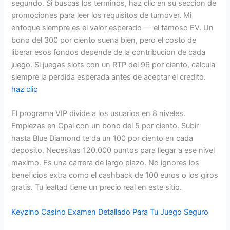
segundo. Si buscas los terminos, haz clic en su seccion de
promociones para leer los requisitos de turnover. Mi
enfoque siempre es el valor esperado — el famoso EV. Un
bono del 300 por ciento suena bien, pero el costo de
liberar esos fondos depende de la contribucion de cada
juego. Si juegas slots con un RTP del 96 por ciento, calcula
siempre la perdida esperada antes de aceptar el credito.
haz clic
El programa VIP divide a los usuarios en 8 niveles.
Empiezas en Opal con un bono del 5 por ciento. Subir
hasta Blue Diamond te da un 100 por ciento en cada
deposito. Necesitas 120.000 puntos para llegar a ese nivel
maximo. Es una carrera de largo plazo. No ignores los
beneficios extra como el cashback de 100 euros o los giros
gratis. Tu lealtad tiene un precio real en este sitio.
Keyzino Casino Examen Detallado Para Tu Juego Seguro